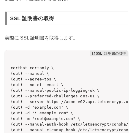
SSL 証明書の取得
実際に SSL 証明書を取得します。
certbot certonly \

(out) --manual \

(out) --agree-tos \

(out) --no-eff-email \

(out) --manual-public-ip-logging-ok \

(out) --preferred-challenges dns-01 \

(out) --server https://acme-v02.api.letsencrypt.org
(out) -d "example.com" \

(out) -d "*.example.com" \

(out) -m "root@example.com" \

(out) --manual-auth-hook /etc/letsencrypt/conoha/cr
(out) --manual-cleanup-hook /etc/letsencrypt/conoha