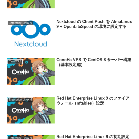
Nextcloud の Client Push を AlmaLinux
Enterprise Linux 9
9 + OpenLiteSpeed の環境に設定する
ConoHa VPS で CentOS 8 サーバー構築
CentOS 8
（基本設定編）
Red Hat Enterprise Linux 9 のファイア
Enterprise Linux 9
ウォール（nftables）設定
Red Hat Enterprise Linux 9 の初期設定
Enterprise Linux 9