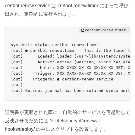
certbot-renew.service は certbot-renew.timer によって呼び
出され、定期的に実行されます。
systemctl status certbot-renew.timer

(out) ● certbot-renew.timer - This is the timer to 
(out)      Loaded: loaded (/usr/lib/systemd/system/
(out)      Active: active (waiting) since XXX XXXX-
(out)       Until: XXX XXXX-XX-XX XX:XX:XX JST; X m
(out)     Trigger: XXX XXXX-XX-XX XX:XX:XX JST; Xh 
(out)    Triggers: ● certbot-renew.service

(out) 

(out) Notice: journal has been rotated since unit 
証明書が更新された際に、自動的にサービスを再起動して
反映させるためには /etc/letsencrypt/renewal-
hooks/deploy/ の中にスクリプトを設置します。