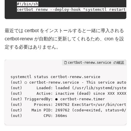
#!/bin/sh

certbot renew --deploy-hook "systemctl restart h
最近では certbot をインストールすると一緒に導入される
certbot-renew が自動的に更新してくれるため、cron を設
定する必要はありません。
systemctl status certbot-renew.service

(out) ○ certbot-renew.service - This service automa
(out)      Loaded: loaded (/usr/lib/systemd/system/
(out)      Active: inactive (dead) since XXX XXXX-X
(out) TriggeredBy: ● certbot-renew.timer

(out)     Process: 269762 ExecStart=/usr/bin/certbo
(out)    Main PID: 269762 (code=exited, status=0/SU
(out)         CPU: 366ms