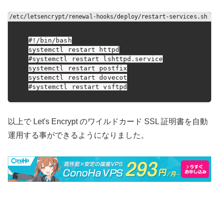
#!/bin/bash

systemctl restart httpd

#systemctl restart lshttpd.service

systemctl restart postfix

systemctl restart dovecot

#systemctl restart vsftpd
以上で Let's Encrypt のワイルドカード SSL 証明書を自動
運用する事ができるようになりました。