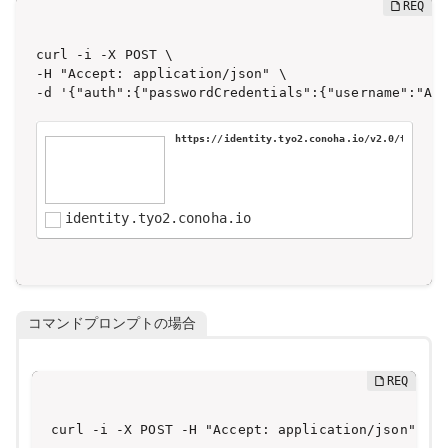
curl -i -X POST \

-H "Accept: application/json" \

-d '{"auth":{"passwordCredentials":{"username":
https://identity.tyo2.conoha.io/v2.0/tokens
identity.tyo2.conoha.io
コマンドプロンプトの場合
curl -i -X POST -H "Accept: application/json" -