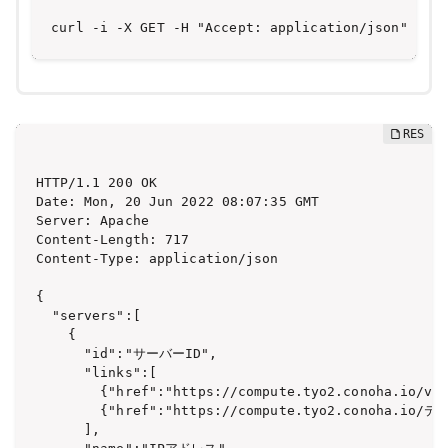
curl -i -X GET -H "Accept: application/json" -
HTTP/1.1 200 OK

Date: Mon, 20 Jun 2022 08:07:35 GMT

Server: Apache

Content-Length: 717

Content-Type: application/json

{

  "servers":[

    {

      "id":"サーバーID",

      "links":[

        {"href":"https://compute.tyo2.conoha.io/
        {"href":"https://compute.tyo2.conoha.io/
      ],
