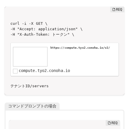
curl -i -X GET \

-H "Accept: application/json" \

-H "X-Auth-Token: トークン" \

https://compute.tyo2.conoha.io/v2/
compute.tyo2.conoha.io
テナントID/servers
コマンドプロンプトの場合