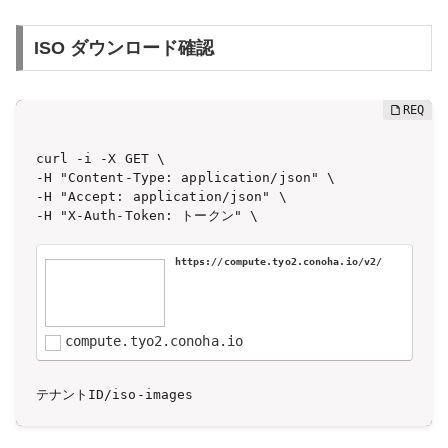
ISO ダウンロード確認
curl -i -X GET \

-H "Content-Type: application/json" \

-H "Accept: application/json" \

-H "X-Auth-Token: トークン" \

https://compute.tyo2.conoha.io/v2/
compute.tyo2.conoha.io
テナントID/iso-images