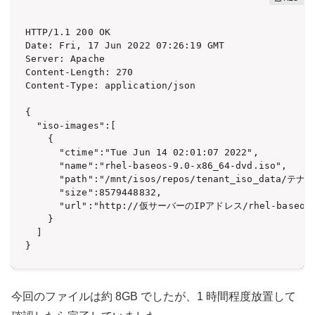
HTTP/1.1 200 OK

Date: Fri, 17 Jun 2022 07:26:19 GMT

Server: Apache

Content-Length: 270

Content-Type: application/json

{

  "iso-images":[

    {

      "ctime":"Tue Jun 14 02:01:07 2022",

      "name":"rhel-baseos-9.0-x86_64-dvd.iso",

      "path":"/mnt/isos/repos/tenant_iso_data/テナント
      "size":8579448832,

      "url":"http://仮サーバーのIPアドレス/rhel-baseos-9.
    }

  ]

}
今回のファイルは約 8GB でしたが、1 時間程度放置して