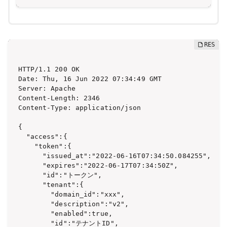
HTTP/1.1 200 OK

Date: Thu, 16 Jun 2022 07:34:49 GMT

Server: Apache

Content-Length: 2346

Content-Type: application/json

{

  "access":{

    "token":{

      "issued_at":"2022-06-16T07:34:50.084255",

      "expires":"2022-06-17T07:34:50Z",

      "id":"トークン",

      "tenant":{

        "domain_id":"xxx",

        "description":"v2",

        "enabled":true,

        "id":"テナントID",
