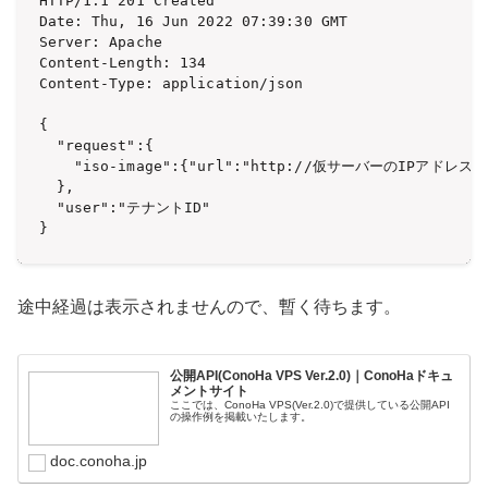
HTTP/1.1 201 Created

Date: Thu, 16 Jun 2022 07:39:30 GMT

Server: Apache

Content-Length: 134

Content-Type: application/json

{

  "request":{

    "iso-image":{"url":"http://仮サーバーのIPアドレス/rhe
  },

  "user":"テナントID"

}
途中経過は表示されませんので、暫く待ちます。
公開API(ConoHa VPS Ver.2.0)｜ConoHaドキュ
メントサイト
ここでは、ConoHa VPS(Ver.2.0)で提供している公開API
の操作例を掲載いたします。
doc.conoha.jp