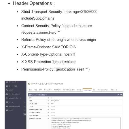
Header Operations：
Strict-Transport-Security: max-age=31536000;
includeSubDomains
Content-Security-Policy "upgrade-insecure-
requests;connect-src *"
Referrer-Policy strict-origin-when-cross-origin
X-Frame-Options: SAMEORIGIN
X-Content-Type-Options: nosniff
X-XSS-Protection 1;mode=block
Permissions-Policy: geolocation=(self "")