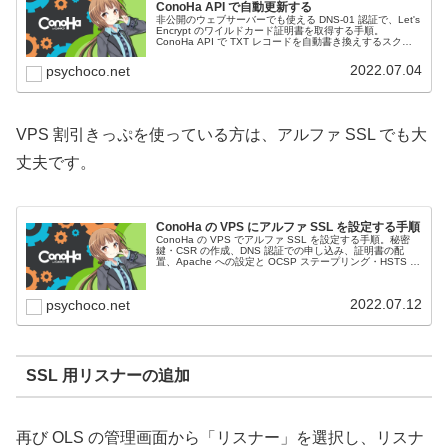
ConoHa API で自動更新する
非公開のウェブサーバーでも使える DNS-01 認証で、Let's
Encrypt のワイルドカード証明書を取得する手順。
ConoHa API で TXT レコードを自動書き換えするスクリ
プトを使い、certbot で自動更新できるようにします。
2022.07.04
psychoco.net
VPS 割引きっぷを使っている方は、アルファ SSL でも大
丈夫です。
ConoHa の VPS にアルファ SSL を設定する手順
ConoHa の VPS でアルファ SSL を設定する手順。秘密
鍵・CSR の作成、DNS 認証での申し込み、証明書の配
置、Apache への設定と OCSP ステープリング・HSTS の
チューニングまでを解説します。
2022.07.12
psychoco.net
SSL 用リスナーの追加
再び OLS の管理画面から「リスナー」を選択し、リスナ