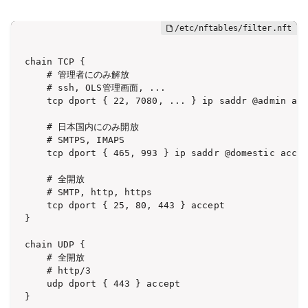
chain TCP {

	# 管理者にのみ解放

	# ssh, OLS管理画面, ...

	tcp dport { 22, 7080, ... } ip saddr @admin accept

	# 日本国内にのみ開放

	# SMTPS, IMAPS

	tcp dport { 465, 993 } ip saddr @domestic accept

	# 全開放

	# SMTP, http, https

	tcp dport { 25, 80, 443 } accept

}

chain UDP {

	# 全開放

	# http/3

	udp dport { 443 } accept

}