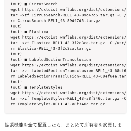
(out) ■ CirrusSearch

wget https://extdist.wmflabs.org/dist/extensions/Ci
tar -xzf CirrusSearch-REL1_43-89d47d5.tar.gz -C /us
rm CirrusSearch-REL1_43-89d47d5.tar.gz

(out) 

(out) ■ Elastica

wget https://extdist.wmflabs.org/dist/extensions/El
tar -xzf Elastica-REL1_43-3f2c3ca.tar.gz -C /usr/sh
rm Elastica-REL1_43-3f2c3ca.tar.gz

(out) 

(out) ■ LabeledSectionTransclusion

wget https://extdist.wmflabs.org/dist/extensions/La
tar -xzf LabeledSectionTransclusion-REL1_43-68ef6ea
rm LabeledSectionTransclusion-REL1_43-68ef6ea.tar.g
(out) 

(out) ■ TemplateStyles

wget https://extdist.wmflabs.org/dist/extensions/Te
tar -xzf TemplateStyles-REL1_43-a8f346c.tar.gz -C /
rm TemplateStyles-REL1_43-a8f346c.tar.gz
拡張機能を全て配置したら、まとめて所有者を変更しま