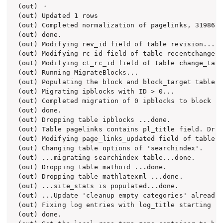
(out) ・

(out) Updated 1 rows

(out) Completed normalization of pagelinks, 319866 
(out) done.

(out) Modifying rev_id field of table revision...do
(out) Modifying rc_id field of table recentchanges.
(out) Modifying ct_rc_id field of table change_tag.
(out) Running MigrateBlocks...

(out) Populating the block and block_target tables

(out) Migrating ipblocks with ID > 0...

(out) Completed migration of 0 ipblocks to block an
(out) done.

(out) Dropping table ipblocks ...done.

(out) Table pagelinks contains pl_title field. Drop
(out) Modifying page_links_updated field of table p
(out) Changing table options of 'searchindex'.

(out) ...migrating searchindex table...done.

(out) Dropping table mathoid ...done.

(out) Dropping table mathlatexml ...done.

(out) ...site_stats is populated...done.

(out) ...Update 'cleanup empty categories' already 
(out) Fixing log entries with log_title starting wi
(out) done.
