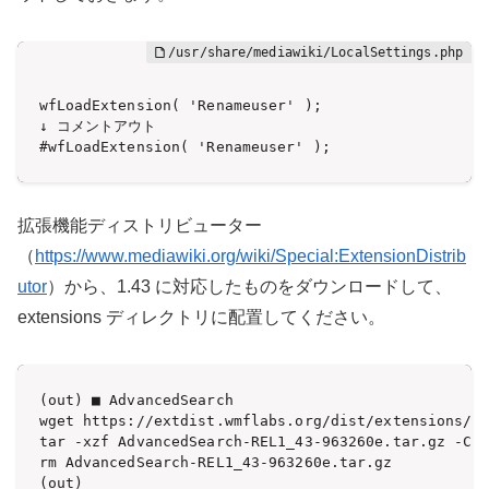
wfLoadExtension( 'Renameuser' );

↓ コメントアウト

#wfLoadExtension( 'Renameuser' );
拡張機能ディストリビューター
（
https://www.mediawiki.org/wiki/Special:ExtensionDistrib
utor
）から、1.43 に対応したものをダウンロードして、
extensions ディレクトリに配置してください。
(out) ■ AdvancedSearch

wget https://extdist.wmflabs.org/dist/extensions/Ad
tar -xzf AdvancedSearch-REL1_43-963260e.tar.gz -C /
rm AdvancedSearch-REL1_43-963260e.tar.gz

(out) 
