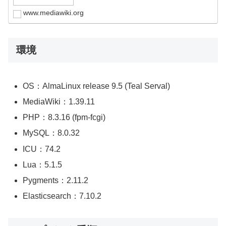
www.mediawiki.org
環境
OS：AlmaLinux release 9.5 (Teal Serval)
MediaWiki：1.39.11
PHP：8.3.16 (fpm-fcgi)
MySQL：8.0.32
ICU：74.2
Lua：5.1.5
Pygments：2.11.2
Elasticsearch：7.10.2