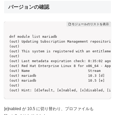
バージョンの確認
dnf module list mariadb

(out) Updating Subscription Management repositories
(out) 

(out) This system is registered with an entitlement
(out) 

(out) Last metadata expiration check: 0:35:02 ago o
(out) Red Hat Enterprise Linux 8 for x86_64 - AppSt
(out) Name                            Stream       
(out) mariadb                         10.3 [d]     
(out) mariadb                         10.5 [e]     
(out) 

(out) Hint: [d]efault, [e]nabled, [x]disabled, [i]
[e]nabled が 10.5 に切り替わり、プロファイルも