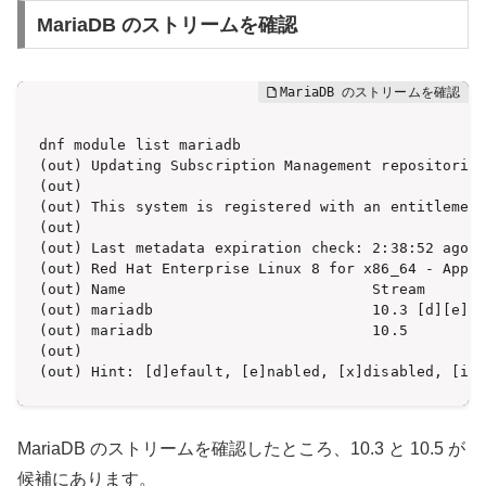
MariaDB のストリームを確認
dnf module list mariadb

(out) Updating Subscription Management repositories
(out) 

(out) This system is registered with an entitlement
(out) 

(out) Last metadata expiration check: 2:38:52 ago o
(out) Red Hat Enterprise Linux 8 for x86_64 - AppSt
(out) Name                            Stream       
(out) mariadb                         10.3 [d][e]  
(out) mariadb                         10.5         
(out) 

(out) Hint: [d]efault, [e]nabled, [x]disabled, [i]
MariaDB のストリームを確認したところ、10.3 と 10.5 が
候補にあります。