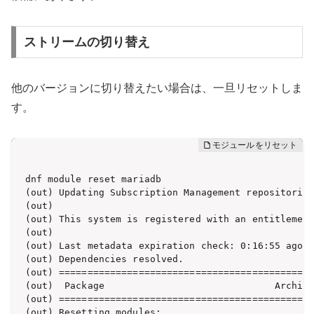
ストリームの切り替え
他のバージョンに切り替えたい場合は、一旦リセットしま
す。
dnf module reset mariadb

(out) Updating Subscription Management repositories
(out) 

(out) This system is registered with an entitlement
(out) 

(out) Last metadata expiration check: 0:16:55 ago o
(out) Dependencies resolved.

(out) =============================================
(out)  Package                              Archite
(out) =============================================
(out) Resetting modules:
